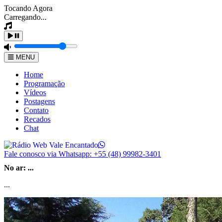
Tocando Agora
Carregando...
MENU
Home
Programação
Vídeos
Postagens
Contato
Recados
Chat
Fale conosco via Whatsapp:
+55 (48) 99982-3401
No ar:
...
...