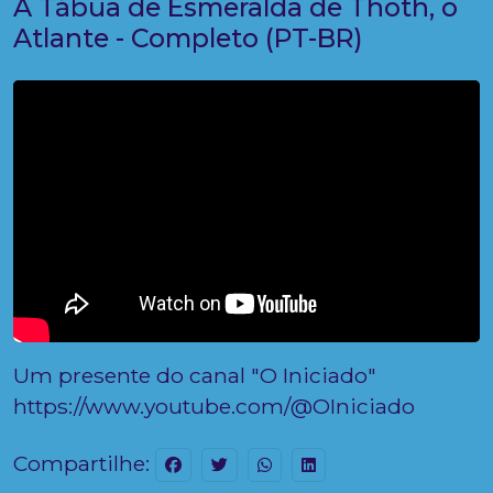
A Tábua de Esmeralda de Thoth, o
Atlante - Completo (PT-BR)
Um presente do canal "O Iniciado"
https://www.youtube.com/@OIniciado
Compartilhe: