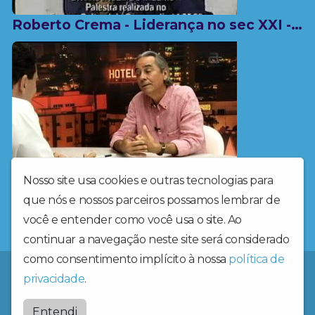
Roberto Crema - Liderança no sec XXI - 1ª Parte
Questão de Opinião - Roberto Crema
Nosso site usa cookies e outras tecnologias para
que nós e nossos parceiros possamos lembrar de
1
2
3
4
5
6
você e entender como você usa o site. Ao
continuar a navegação neste site será considerado
como consentimento implícito à nossa
política de
Um bálsamo para seus ouvidos!
privacidade
.
Valeencantado
Entendi